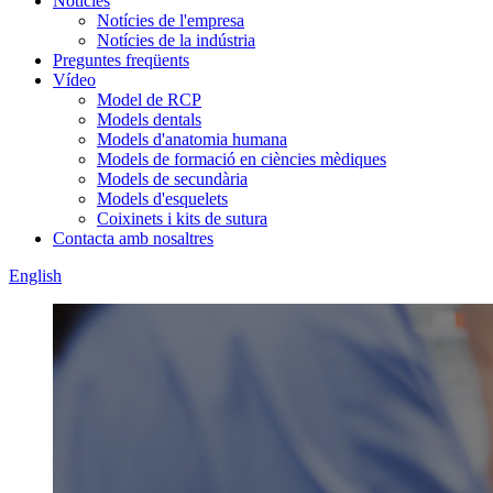
Notícies
Notícies de l'empresa
Notícies de la indústria
Preguntes freqüents
Vídeo
Model de RCP
Models dentals
Models d'anatomia humana
Models de formació en ciències mèdiques
Models de secundària
Models d'esquelets
Coixinets i kits de sutura
Contacta amb nosaltres
English