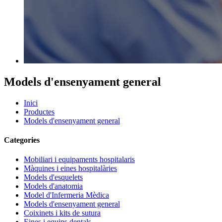
Models d'ensenyament general
Inici
Productes
Models d'ensenyament general
Categories
Mobiliari i equipaments hospitalaris
Màquines i eines hospitalàries
Models d'esquelets
Models d'anatomia
Model d'Infermeria Mèdica
Models d'ensenyament general
Coixinets i kits de sutura
Eines i equips dentals