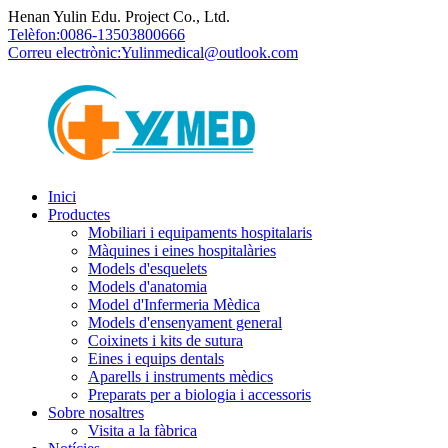
Henan Yulin Edu. Project Co., Ltd.
Telèfon:
0086-13503800666
Correu electrònic:
Yulinmedical@outlook.com
Inici
Productes
Mobiliari i equipaments hospitalaris
Màquines i eines hospitalàries
Models d'esquelets
Models d'anatomia
Model d'Infermeria Mèdica
Models d'ensenyament general
Coixinets i kits de sutura
Eines i equips dentals
Aparells i instruments mèdics
Preparats per a biologia i accessoris
Sobre nosaltres
Visita a la fàbrica