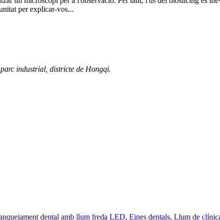
tzar un microscopi per a l'observació. Per tant, l'ús del bioslicing és in
unitat per explicar-vos...
arc industrial, districte de Hongqi.
lanquejament dental amb llum freda LED
,
Eines dentals
,
Llum de clínic