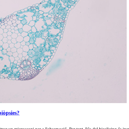
biòpsies?