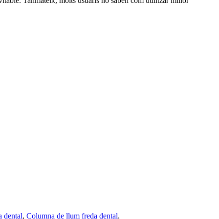
evitable. Tanmateix, molts usuaris no saben com utilitzar millor
a dental
,
Columna de llum freda dental
,