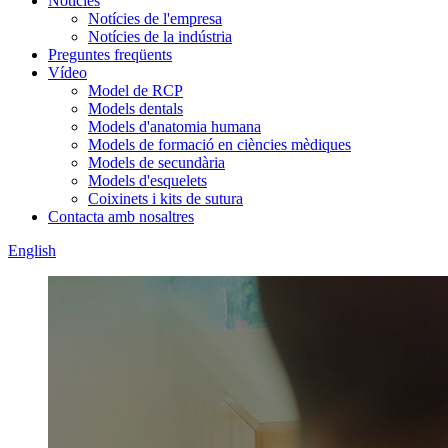
Notícies
Notícies de l'empresa
Notícies de la indústria
Preguntes freqüents
Vídeo
Model de RCP
Models dentals
Models d'anatomia humana
Models de formació en ciències mèdiques
Models de secundària
Models d'esquelets
Coixinets i kits de sutura
Contacta amb nosaltres
English