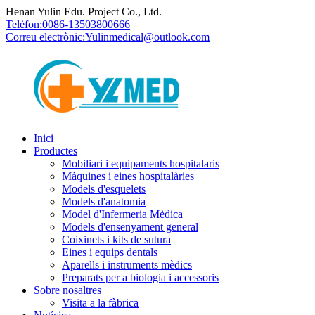
Henan Yulin Edu. Project Co., Ltd.
Telèfon:
0086-13503800666
Correu electrònic:
Yulinmedical@outlook.com
Inici
Productes
Mobiliari i equipaments hospitalaris
Màquines i eines hospitalàries
Models d'esquelets
Models d'anatomia
Model d'Infermeria Mèdica
Models d'ensenyament general
Coixinets i kits de sutura
Eines i equips dentals
Aparells i instruments mèdics
Preparats per a biologia i accessoris
Sobre nosaltres
Visita a la fàbrica