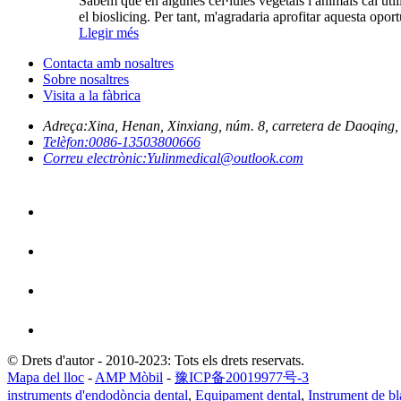
Sabem que en algunes cèl·lules vegetals i animals cal utili
el bioslicing. Per tant, m'agradaria aprofitar aquesta oport
Llegir més
Contacta amb nosaltres
Sobre nosaltres
Visita a la fàbrica
Adreça:
Xina, Henan, Xinxiang, núm. 8, carretera de Daoqing, p
Telèfon:
0086-13503800666
Correu electrònic:
Yulinmedical@outlook.com
© Drets d'autor - 2010-2023: Tots els drets reservats.
Mapa del lloc
-
AMP Mòbil
-
豫ICP备20019977号-3
instruments d'endodòncia dental
,
Equipament dental
,
Instrument de b