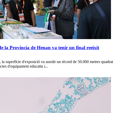
la Província de Henan va tenir un final reeixit
 la superfície d'exposició va assolir un rècord de 50.000 metres quad
tes d'equipament educatiu i...