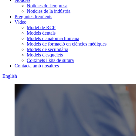
Notícies
Notícies de l'empresa
Notícies de la indústria
Preguntes freqüents
Vídeo
Model de RCP
Models dentals
Models d'anatomia humana
Models de formació en ciències mèdiques
Models de secundària
Models d'esquelets
Coixinets i kits de sutura
Contacta amb nosaltres
English