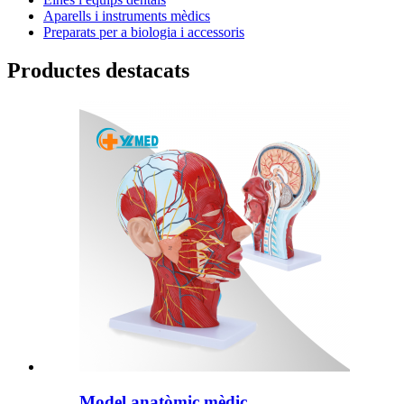
Aparells i instruments mèdics
Preparats per a biologia i accessoris
Productes destacats
Model anatòmic mèdic...