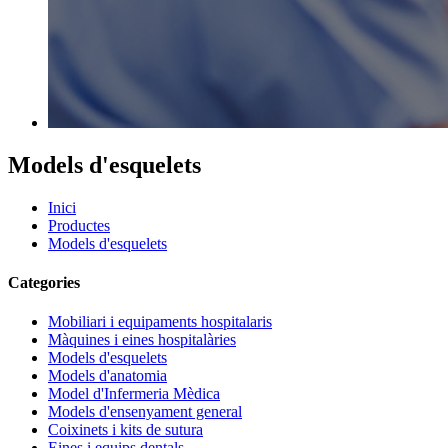
Models d'esquelets
Inici
Productes
Models d'esquelets
Categories
Mobiliari i equipaments hospitalaris
Màquines i eines hospitalàries
Models d'esquelets
Models d'anatomia
Model d'Infermeria Mèdica
Models d'ensenyament general
Coixinets i kits de sutura
Eines i equips dentals