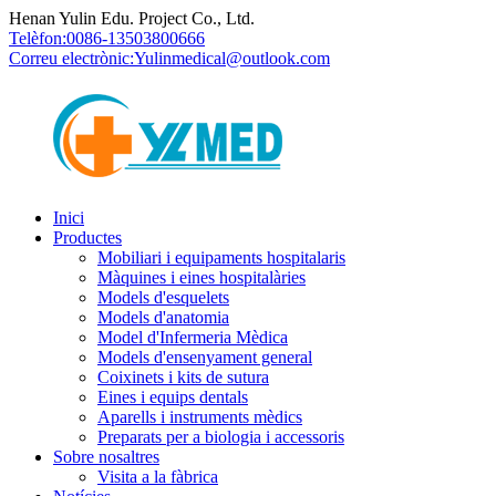
Henan Yulin Edu. Project Co., Ltd.
Telèfon:
0086-13503800666
Correu electrònic:
Yulinmedical@outlook.com
Inici
Productes
Mobiliari i equipaments hospitalaris
Màquines i eines hospitalàries
Models d'esquelets
Models d'anatomia
Model d'Infermeria Mèdica
Models d'ensenyament general
Coixinets i kits de sutura
Eines i equips dentals
Aparells i instruments mèdics
Preparats per a biologia i accessoris
Sobre nosaltres
Visita a la fàbrica