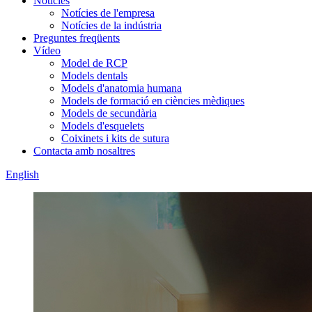
Notícies
Notícies de l'empresa
Notícies de la indústria
Preguntes freqüents
Vídeo
Model de RCP
Models dentals
Models d'anatomia humana
Models de formació en ciències mèdiques
Models de secundària
Models d'esquelets
Coixinets i kits de sutura
Contacta amb nosaltres
English