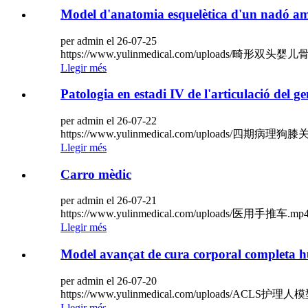
Model d'anatomia esquelètica d'un nadó am
per admin el 26-07-25
https://www.yulinmedical.com/uploads/畸形双
Llegir més
Patologia en estadi IV de l'articulació del ge
per admin el 26-07-22
https://www.yulinmedical.com/uploads/四期病理狗膝
Llegir més
Carro mèdic
per admin el 26-07-21
https://www.yulinmedical.com/uploads/医用手推车.mp
Llegir més
Model avançat de cura corporal completa
per admin el 26-07-20
https://www.yulinmedical.com/uploads/ACLS护理人
Llegir més