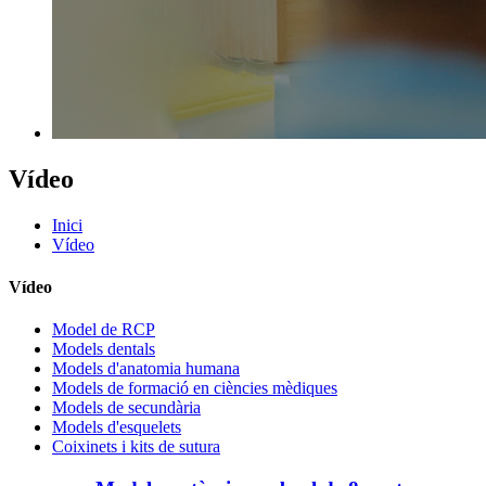
Vídeo
Inici
Vídeo
Vídeo
Model de RCP
Models dentals
Models d'anatomia humana
Models de formació en ciències mèdiques
Models de secundària
Models d'esquelets
Coixinets i kits de sutura