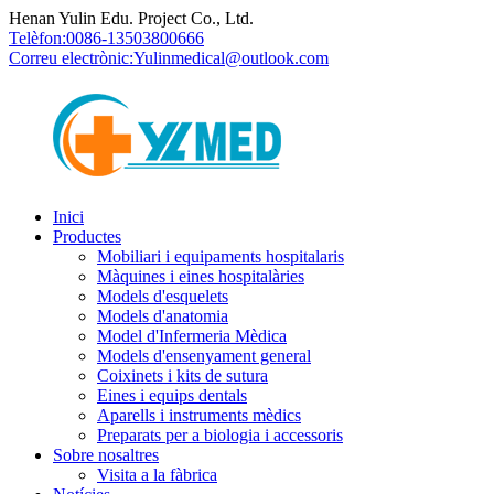
Henan Yulin Edu. Project Co., Ltd.
Telèfon:
0086-13503800666
Correu electrònic:
Yulinmedical@outlook.com
Inici
Productes
Mobiliari i equipaments hospitalaris
Màquines i eines hospitalàries
Models d'esquelets
Models d'anatomia
Model d'Infermeria Mèdica
Models d'ensenyament general
Coixinets i kits de sutura
Eines i equips dentals
Aparells i instruments mèdics
Preparats per a biologia i accessoris
Sobre nosaltres
Visita a la fàbrica