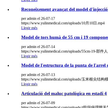
Reconeixement avançat del model d'injecció
per admin el 26-07-17
https://www.yulinmedical.com/uploads/10月10日.mp4
Llegir més
Model de tors humà de 55 cm i 19 compone
per admin el 26-07-14
https://www.yulinmedical.com/uploads/55cm-1
Llegir més
Model de l'estructura de la punta de l'arrel
per admin el 26-07-13
https://www.yulinmedical.com/uploads/玉米根尖结构
Llegir més
Articulació del maluc patològica en estadi 4
per admin el 26-07-09
https://www.yulinmedical.com/uploads/4阶段病理髋关