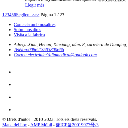
Llegir més
1
2
3
4
5
6
Següent >
>>
Pàgina 1 / 23
Contacta amb nosaltres
Sobre nosaltres
Visita a la fàbrica
Adreça:
Xina, Henan, Xinxiang, núm. 8, carretera de Daoqing, p
Telèfon:
0086-13503800666
Correu electrònic:
Yulinmedical@outlook.com
© Drets d'autor - 2010-2023: Tots els drets reservats.
Mapa del lloc
-
AMP Mòbil
-
豫ICP备20019977号-3