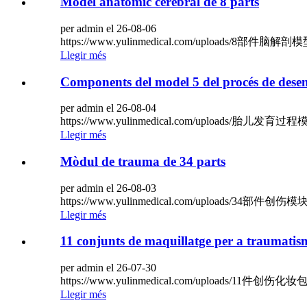
Model anatòmic cerebral de 8 parts
per admin el 26-08-06
https://www.yulinmedical.com/uploads/8部件脑解剖
Llegir més
Components del model 5 del procés de dese
per admin el 26-08-04
https://www.yulinmedical.com/uploads/胎儿发育
Llegir més
Mòdul de trauma de 34 parts
per admin el 26-08-03
https://www.yulinmedical.com/uploads/34部件创伤模
Llegir més
11 conjunts de maquillatge per a traumatis
per admin el 26-07-30
https://www.yulinmedical.com/uploads/11件创伤化妆
Llegir més